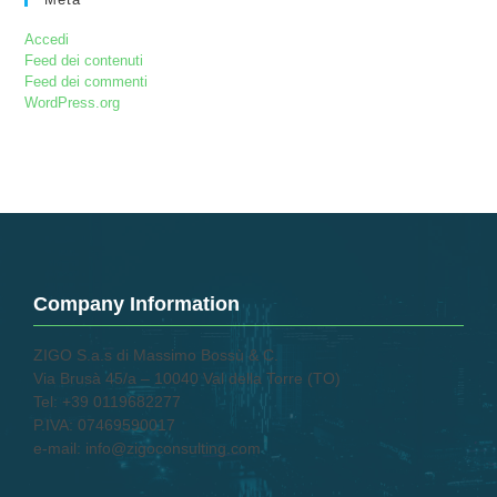
Accedi
Feed dei contenuti
Feed dei commenti
WordPress.org
Company Information
ZIGO S.a.s di Massimo Bossù & C.
Via Brusà 45/a – 10040 Val della Torre (TO)
Tel: +39 0119682277
P.IVA: 07469590017
e-mail: info@zigoconsulting.com